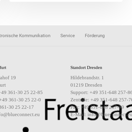
tronische Kommunikation
Service
Förderung
furt
Standort Dresden
ahof 19
Hildebrandstr. 1
urt
01219 Dresden
+49 361-30 25 22-85
Support: +49 351-648 257-8
 +49 361-30 25 22-0
Zentrale: +49 351-648 257-7
361-30 25 22-17
Fax: +49 351-648 257-99
fo@blueconnect.eu
E-Mail:
info@blueconnect.e